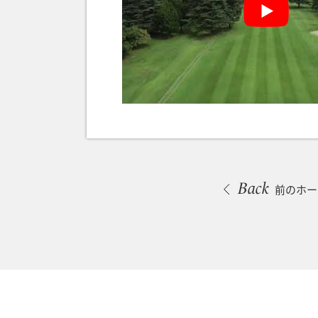
Back
前のホー