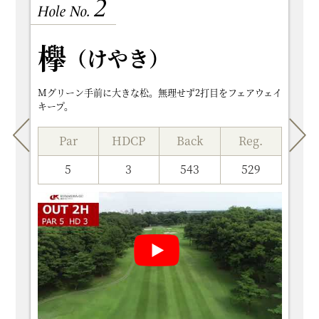
1
2
3
4
5
6
7
8
9
10
11
12
13
14
15
16
17
18
Hole No.
欅
（うめ）
（けやき）
（くぬぎ）
（くすのき）
（まつ）
（さくら）
（しょうぶ）
（もくれん）
（すいれん）
（しらかば）
（もくせい）
（さるすべり）
（あじさい）
Mグリーン手前に大きな松。無理せず2打目をフェアウェイ
キープ。
Par
Par
Par
Par
Par
HDCP
HDCP
HDCP
HDCP
HDCP
Back
Back
Back
Back
Back
Reg.
Reg.
Reg.
Reg.
Reg.
Par
Par
Par
Par
Par
Par
Par
Par
HDCP
HDCP
HDCP
HDCP
HDCP
HDCP
HDCP
HDCP
Back
Back
Back
Back
Back
Back
Back
Back
Reg.
Reg.
Reg.
Reg.
Reg.
Reg.
Reg.
Reg.
Par
Par
Par
Par
Par
HDCP
HDCP
HDCP
HDCP
HDCP
Back
Back
Back
Back
Back
Reg.
Reg.
Reg.
Reg.
Reg.
3
4
3
4
4
15
13
11
10
14
190
365
162
432
322
163
333
140
411
313
4
5
4
5
4
3
4
3
17
18
9
3
7
5
4
6
439
543
395
519
395
181
389
193
417
529
354
484
366
166
358
177
4
4
4
5
5
12
18
1
8
2
461
342
430
545
523
426
322
400
510
510