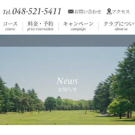
048-521-5411
お問い合わせ
アクセス
Tel.
コース
料金・予約
キャンペーン
クラブについ
course
price-reservation
campaign
about us
者
利用規約
競技日程
コース
施設案内
会員へのお知
クラブ概
ホール
Club House
（クラブハウス）
News
お知らせ