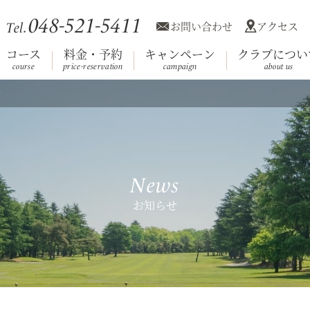
048-521-5411
お問い合わせ
アクセス
Tel.
コース
料金・予約
キャンペーン
クラブについ
course
price-reservation
campaign
about us
せ
利用規約
競技日程
コース
施設案内
会員へのお知
クラブ概
ホール
Club House
（クラブハウス）
News
お知らせ