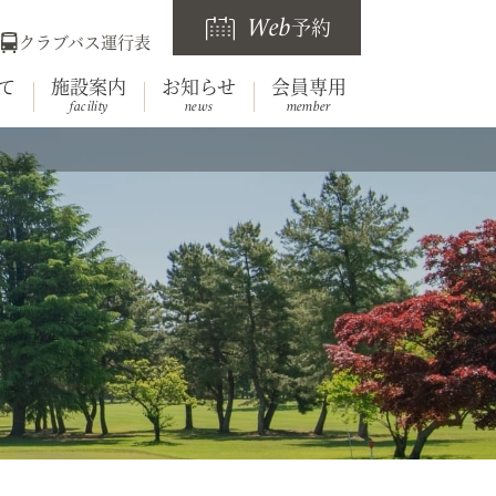
Web
予約
クラブバス運行表
て
施設案内
お知らせ
会員専用
facility
news
member
らせ
要
レストラン