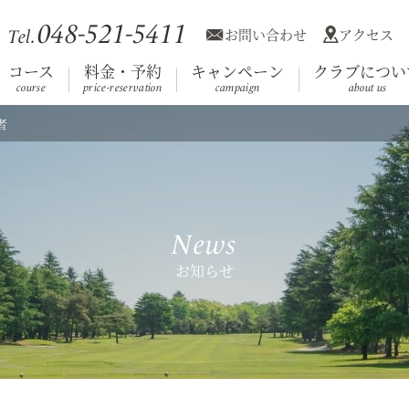
048-521-5411
お問い合わせ
アクセス
Tel.
コース
料金・予約
キャンペーン
クラブについ
course
price-reservation
campaign
about us
者
利用規約
競技日程
コース
施設案内
会員へのお知
クラブ概
ホール
Club House
（クラブハウス）
News
お知らせ