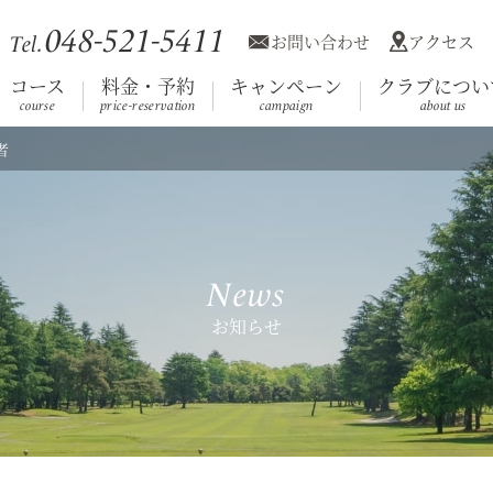
048-521-5411
お問い合わせ
アクセス
Tel.
コース
料金・予約
キャンペーン
クラブについ
course
price-reservation
campaign
about us
者
利用規約
競技日程
コース
施設案内
会員へのお知
クラブ概
ホール
Club House
（クラブハウス）
News
お知らせ