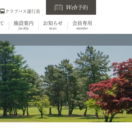
Web
予約
クラブバス運行表
て
施設案内
お知らせ
会員専用
facility
news
member
らせ
要
レストラン