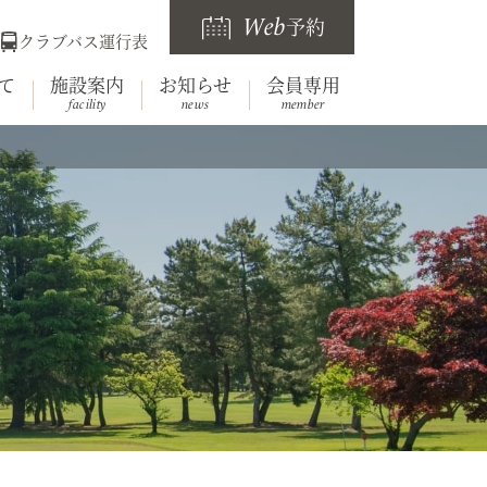
Web
予約
クラブバス運行表
て
施設案内
お知らせ
会員専用
facility
news
member
らせ
要
レストラン