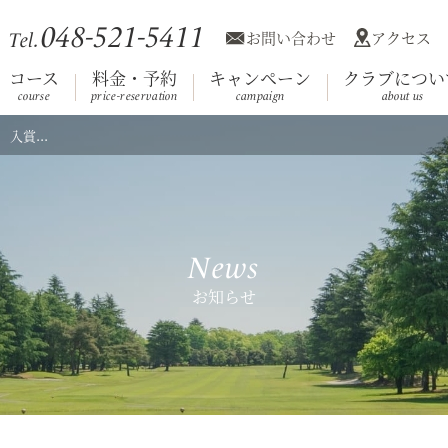
048-521-5411
お問い合わせ
アクセス
Tel.
コース
料金・予約
キャンペーン
クラブについ
course
price-reservation
campaign
about us
入賞...
利用規約
競技日程
コース
施設案内
会員へのお知
クラブ概
ホール
Club House
（クラブハウス）
News
お知らせ