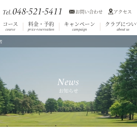
048-521-5411
お問い合わせ
アクセス
Tel.
コース
料金・予約
キャンペーン
クラブについ
course
price-reservation
campaign
about us
者
利用規約
競技日程
コース
施設案内
会員へのお知
クラブ概
ホール
Club House
（クラブハウス）
News
お知らせ