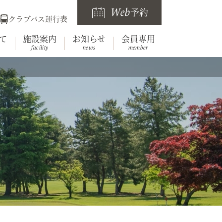
Web
予約
クラブバス運行表
て
施設案内
お知らせ
会員専用
facility
news
member
らせ
要
レストラン